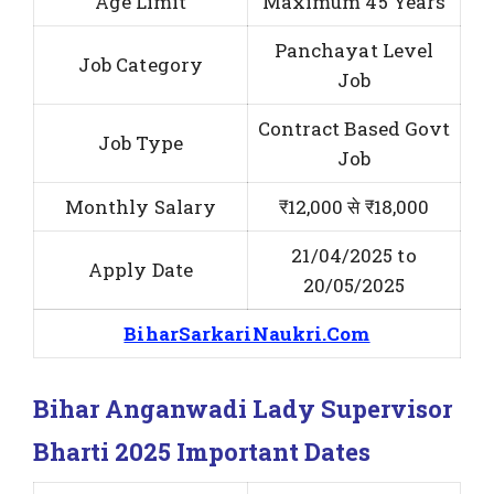
Age Limit
Maximum 45 Years
Panchayat Level
Job Category
Job
Contract Based Govt
Job Type
Job
Monthly Salary
₹12,000 से ₹18,000
21/04/2025 to
Apply Date
20/05/2025
BiharSarkariNaukri.Com
Bihar Anganwadi Lady Supervisor
Bharti 2025 Important Dates