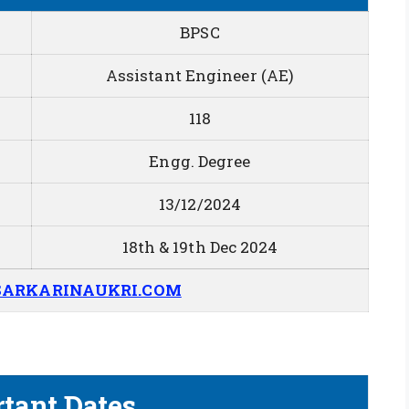
BPSC
Assistant Engineer (AE)
118
Engg. Degree
13/12/2024
18th & 19th Dec 2024
ARKARINAUKRI.COM
tant Dates