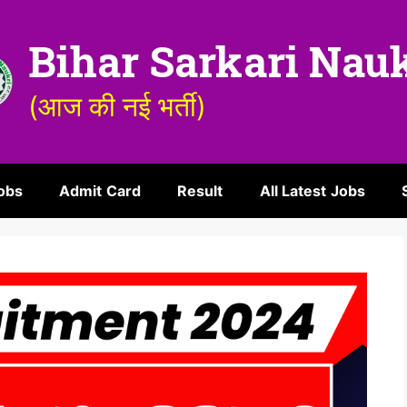
Bihar Sarkari Nau
(आज की नई भर्ती)
obs
Admit Card
Result
All Latest Jobs