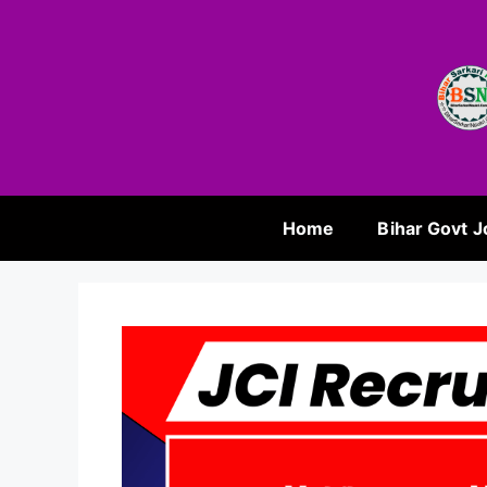
Home
Bihar Govt J