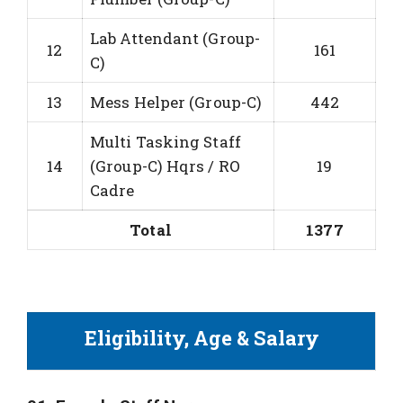
Lab Attendant (Group-
12
161
C)
13
Mess Helper (Group-C)
442
Multi Tasking Staff
14
(Group-C) Hqrs / RO
19
Cadre
Total
1377
Eligibility, Age & Salary