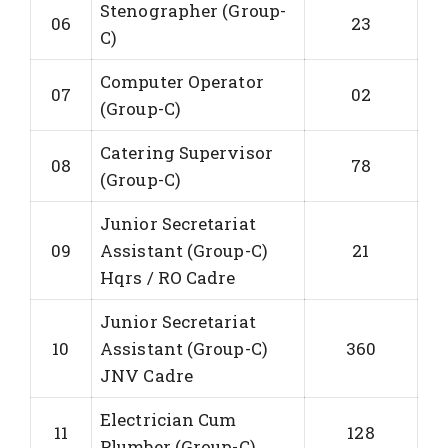
Stenographer (Group-
06
23
C)
Computer Operator
07
02
(Group-C)
Catering Supervisor
08
78
(Group-C)
Junior Secretariat
09
Assistant (Group-C)
21
Hqrs / RO Cadre
Junior Secretariat
10
Assistant (Group-C)
360
JNV Cadre
Electrician Cum
11
128
Plumber (Group-C)