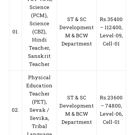
Science
(PCM),
ST & SC
Rs.35400
Science
Development
– 112400,
01.
(CBZ),
M & BCW
Level-09,
Hindi
Department
Cell-01
Teacher,
Sanskrit
Teacher
Physical
Education
Teacher
ST & SC
Rs.23600
(PET),
Development
– 74800,
02.
Sevak /
M & BCW
Level-06,
Sevika,
Department
Cell-01
Tribal
Language