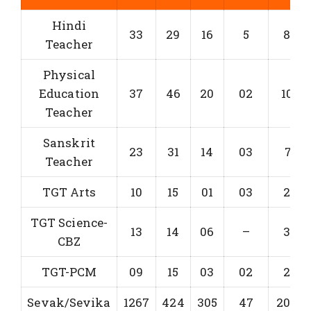
Hindi
33
29
16
5
83
Teacher
Physical
Education
37
46
20
02
105
Teacher
Sanskrit
23
31
14
03
71
Teacher
TGT Arts
10
15
01
03
29
TGT Science-
13
14
06
–
33
CBZ
TGT-PCM
09
15
03
02
29
Sevak/Sevika
1267
424
305
47
2043