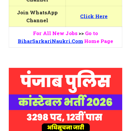
Join WhatsApp
Click Here
Channel
For All New Jobs
>>
Go to
BiharSarkariNaukri.Com
Home Page