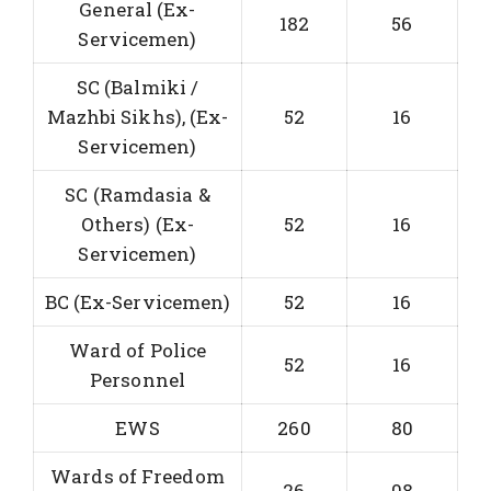
General (Ex-
182
56
Servicemen)
SC (Balmiki /
Mazhbi Sikhs), (Ex-
52
16
Servicemen)
SC (Ramdasia &
Others) (Ex-
52
16
Servicemen)
BC (Ex-Servicemen)
52
16
Ward of Police
52
16
Personnel
EWS
260
80
Wards of Freedom
26
08