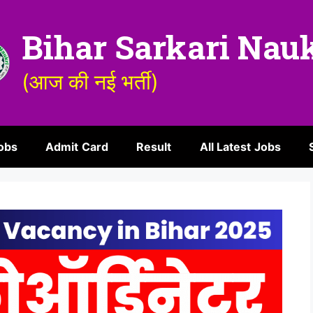
Bihar Sarkari Nau
(आज की नई भर्ती)
obs
Admit Card
Result
All Latest Jobs