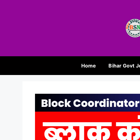
Home
Bihar Govt J