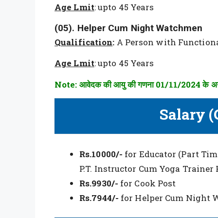
Age Lmit
: upto 45 Years
(05). Helper Cum Night Watchmen
Qualification
:
A Person with Functiona
Age Lmit
: upto 45 Years
Note: आवेदक की आयु की गणना 01/11/2024 के अनु
Salary (
Rs.10000/-
for Educator (Part Tim
P.T. Instructor Cum Yoga Trainer 
Rs.9930/-
for Cook Post
Rs.7944/-
for Helper Cum Night 