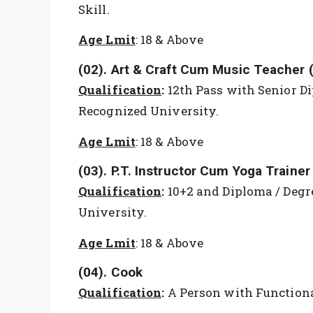
Skill.
Age Lmit
: 18 & Above
(02). Art & Craft Cum Music Teacher (
Qualification
:
12th Pass with Senior Di
Recognized University.
Age Lmit
: 18 & Above
(03). P.T. Instructor Cum Yoga Trainer
Qualification
:
10+2 and Diploma / Degr
University.
Age Lmit
: 18 & Above
(04). Cook
Qualification
:
A Person with Functiona