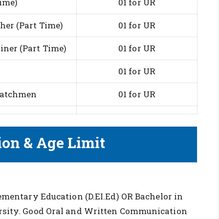
Time)
01 for UR
her (Part Time)
01 for UR
iner (Part Time)
01 for UR
01 for UR
Watchmen
01 for UR
ion & Age Limit
ementary Education (D.EI.Ed) OR Bachelor in
rsity. Good Oral and Written Communication