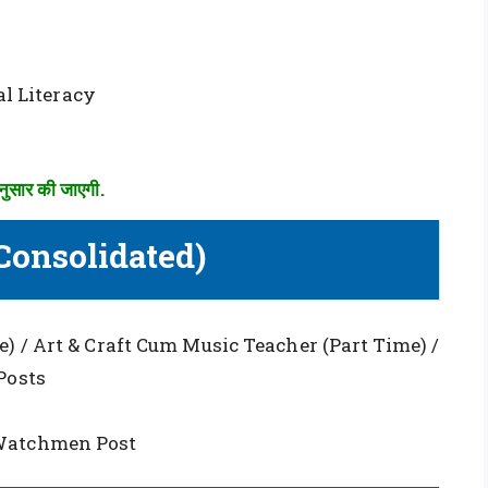
l Literacy
सार की जाएगी.
Consolidated)
e) / Art & Craft Cum Music Teacher (Part Time) /
Posts
Watchmen Post