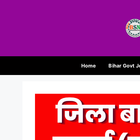
Home
Bihar Govt J