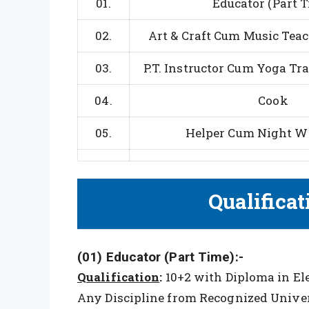
01.
Educator (Part 
02.
Art & Craft Cum Music Teac
03.
P.T. Instructor Cum Yoga Tra
04.
Cook
05.
Helper Cum Night 
Qualificat
(01) Educator (Part Time):-
Qualification
:
10+2 with Diploma in El
Any Discipline from Recognized Unive