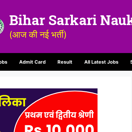
Bihar Sarkari Nau
(आज की नई भर्ती)
obs
Admit Card
Result
All Latest Jobs