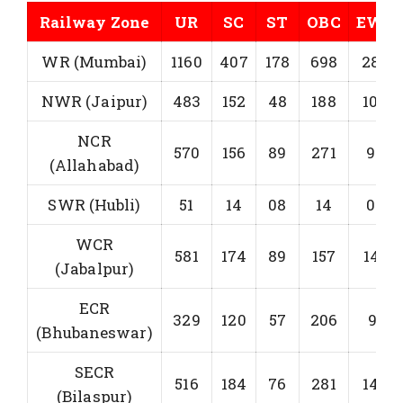
Railway Zone
UR
SC
ST
OBC
EWS
WR (Mumbai)
1160
407
178
698
288
NWR (Jaipur)
483
152
48
188
104
NCR
570
156
89
271
97
(Allahabad)
SWR (Hubli)
51
14
08
14
06
WCR
581
174
89
157
145
(Jabalpur)
ECR
329
120
57
206
91
(Bhubaneswar)
SECR
516
184
76
281
142
(Bilaspur)