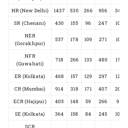
NR (New Delhi)
1437
530
266
956
348
SR (Chenani)
430
155
96
247
108
NER
537
178
109
271
101
(Gorakhpur)
NFR
718
266
133
480
179
(Guwahati)
ER (Kolkata)
468
157
129
297
129
CR (Mumbai)
914
318
171
407
202
ECR (Hajipur)
405
148
59
266
98
SE (Kolkata)
364
158
84
245
104
SCR