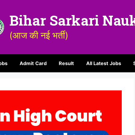
Bihar Sarkari Nau
(आज की नई भर्ती)
obs
Admit Card
Result
All Latest Jobs