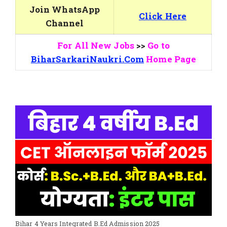
Join WhatsApp
Click Here
Channel
For All New Jobs
>>
Go to
BiharSarkariNaukri.Com
Home Page
Bihar 4 Years Integrated B.Ed Admission 2025