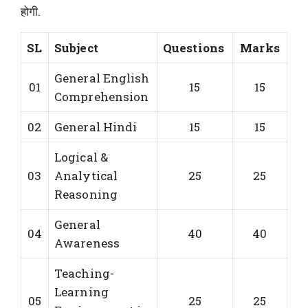
होगी.
SL
Subject
Questions
Marks
General English
01
15
15
Comprehension
02
General Hindi
15
15
Logical &
03
Analytical
25
25
Reasoning
General
04
40
40
Awareness
Teaching-
Learning
05
25
25