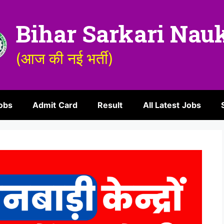
Bihar Sarkari Nau
(आज की नई भर्ती)
obs
Admit Card
Result
All Latest Jobs