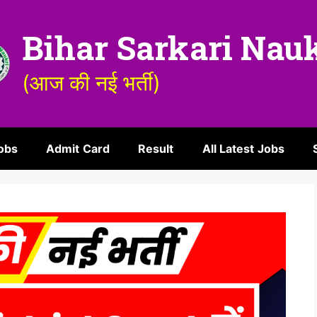
Bihar Sarkari Nau
(आज की नई भर्ती)
obs
Admit Card
Result
All Latest Jobs