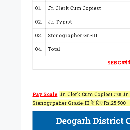
01.
Jr. Clerk Cum Copiest
02.
Jr. Typist
03.
Stenographer Gr.-III
04.
Total
SEBC वर्ग के
Pay Scale
:
Jr. Clerk Cum Copiest तथा Jr. 
Stenogrpaher Grade-III के लिए Rs.25,500 – 
Deogarh District 