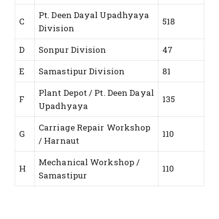
Pt. Deen Dayal Upadhyaya
C
518
Division
D
Sonpur Division
47
E
Samastipur Division
81
Plant Depot / Pt. Deen Dayal
F
135
Upadhyaya
Carriage Repair Workshop
G
110
/ Harnaut
Mechanical Workshop /
H
110
Samastipur