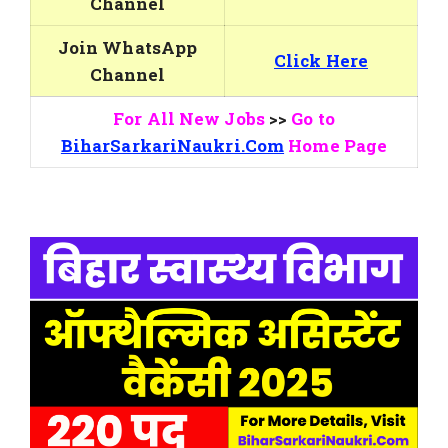
Channel
Join WhatsApp
Click Here
Channel
For All New Jobs
>>
Go to
BiharSarkariNaukri.Com
Home Page