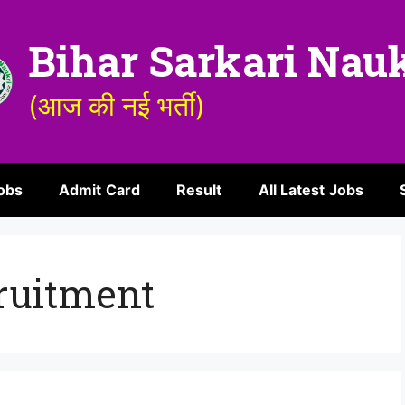
Bihar Sarkari Nau
(आज की नई भर्ती)
obs
Admit Card
Result
All Latest Jobs
ruitment