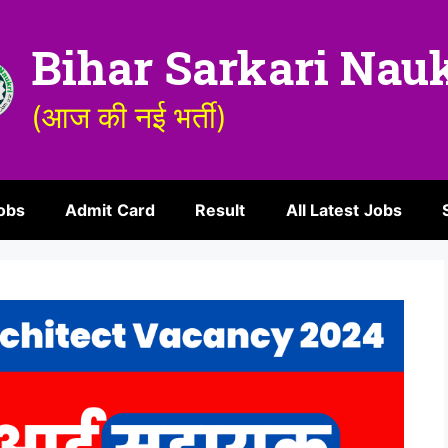
Bihar Sarkari Nau
(आज की नई भर्ती)
obs
Admit Card
Result
All Latest Jobs