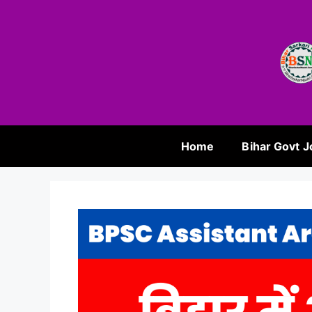
Home
Bihar Govt J