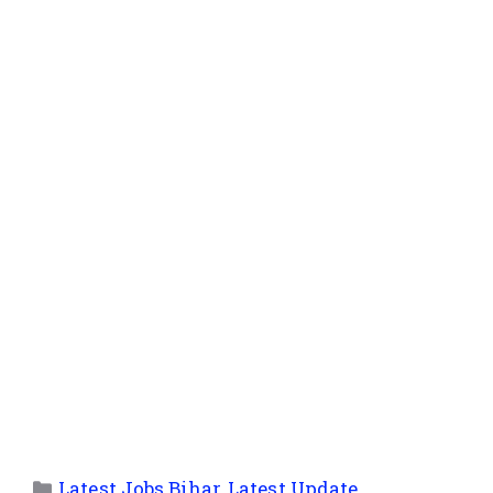
Latest Jobs Bihar
,
Latest Update