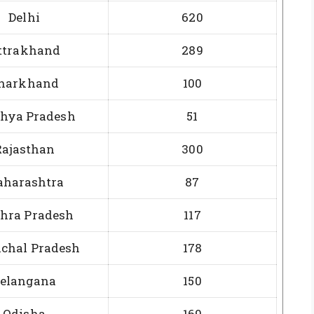
Delhi
620
ttrakhand
289
harkhand
100
hya Pradesh
51
Rajasthan
300
harashtra
87
hra Pradesh
117
chal Pradesh
178
elangana
150
Odisha
169