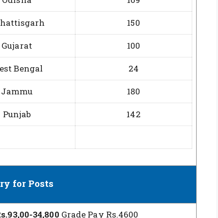
hattisgarh
150
Gujarat
100
est Bengal
24
Jammu
180
Punjab
142
ry for Posts
s.93,00-34,800
Grade Pay Rs.4600