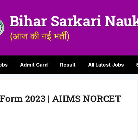
Bihar Sarkari Nau
(आज की नई भर्ती)
obs
Admit Card
Result
All Latest Jobs
Form 2023 | AIIMS NORCET