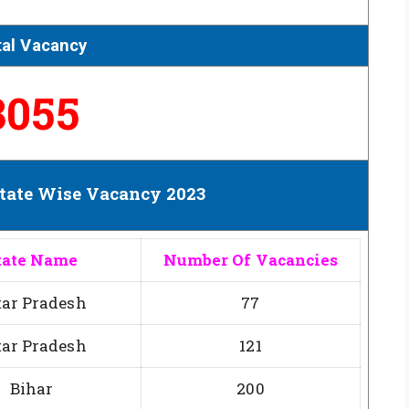
tal Vacancy
3055
tate Wise Vacancy 2023
tate Name
Number Of Vacancies
tar Pradesh
77
tar Pradesh
121
Bihar
200