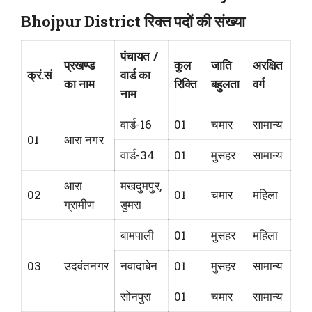
Bhojpur District रिक्त पदों की संख्या
पंचायत /
प्रखण्ड
कुल
जाति
अरक्षित
क्रं.सं
वार्ड का
का नाम
रिक्ति
बहुलता
वर्ग
नाम
वार्ड-16
01
चमार
सामान्य
01
आरा नगर
वार्ड-34
01
मुसहर
सामान्य
आरा
मखदुमपुर,
02
01
चमार
महिला
ग्रामीण
डुमरा
बामपाली
01
मुसहर
महिला
03
उदवंतनगर
नवादाबेन
01
मुसहर
सामान्य
सोनपुरा
01
चमार
सामान्य